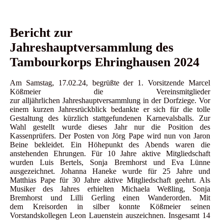
Bericht zur
Jahreshauptversammlung des
Tambourkorps Ehringhausen 2024
Am Samstag, 17.02.24, begrüßte der 1. Vorsitzende Marcel
Kößmeier die Vereinsmitglieder
zur
alljährlichen
Jahreshauptversammlung in der Dorfziege. Vor
einem kurzen Jahresrückblick bedankte
er sich für die tolle
Gestaltung des kürzlich stattgefundenen Karnevalsballs. Zur
Wahl gestellt wurde
dieses Jahr nur die Position des
Kassenprüfers. Der Posten von Jörg Pape wird nun von Jaron
Beine
bekleidet. Ein Höhepunkt des Abends waren die
anstehenden Ehrungen. Für 10 Jahre aktive
Mitgliedschaft
wurden Luis Bertels, Sonja Bremhorst und Eva Lünne
ausgezeichnet. Johanna Haneke
wurde für 25 Jahre und
Matthias Pape für 30 Jahre aktive Mitgliedschaft geehrt. Als
Musiker des
Jahres erhielten Michaela Weßling, Sonja
Bremhorst und Lilli Gerling einen Wanderorden. Mit
dem
Kreisorden in silber konnte Kößmeier seinen
Vorstandskollegen Leon Lauenstein auszeichnen.
Insgesamt 14