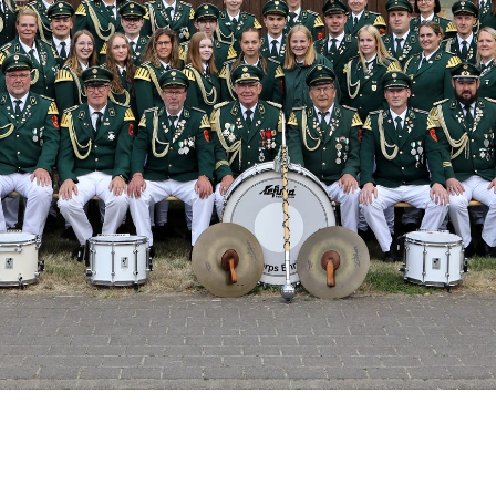
.
.
.